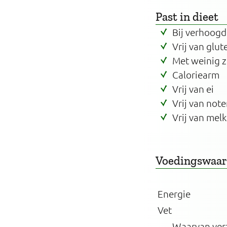
Past in dieet
Bij verhoogd
Vrij van glut
Met weinig 
Caloriearm
Vrij van ei
Vrij van note
Vrij van melk
Voedingswaa
Energie
Vet
Waarvan ver