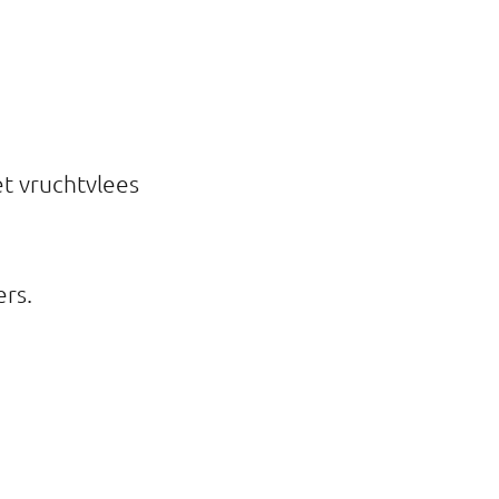
et vruchtvlees
ers.