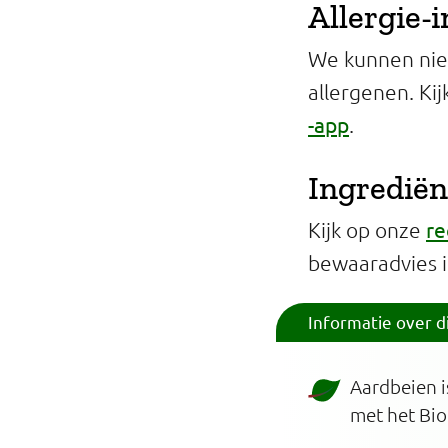
Allergie-
We kunnen niet
allergenen. Ki
-app
.
Ingrediën
re
Kijk op onze
bewaaradvies 
Informatie over d
Aardbeien i
met het Bio