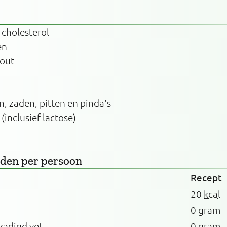
 cholesterol
en
zout
n, zaden, pitten en pinda's
 (inclusief lactose)
rden
per persoon
Recept
20
kcal
0 gram
zadigd vet
0 gram