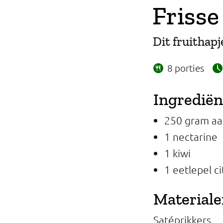
Frisse
Professionals
Onderwijs
Dit fruithapj
Eetomgevingen
8 porties
Webshop
Ingredië
Pers
250 gram aa
Over ons
1 nectarine
1 kiwi
1 eetlepel c
Material
Satéprikkers