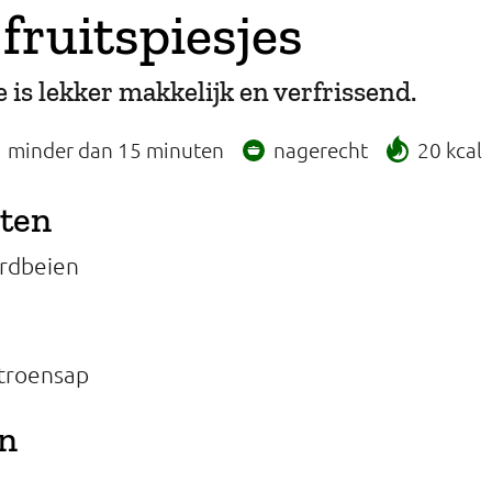
 fruitspiesjes
e is lekker makkelijk en verfrissend.
minder dan 15 minuten
nagerecht
20 kcal
nten
rdbeien
itroensap
en