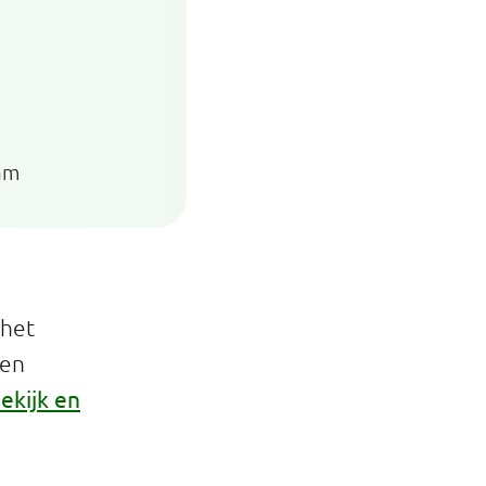
am
 het
een
ekijk en