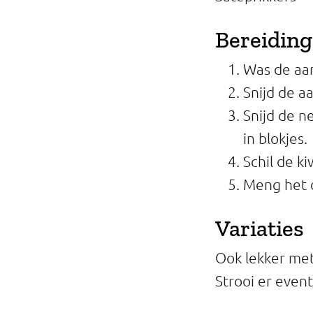
Bereiding
Was de aar
Snijd de a
Snijd de n
in blokjes.
Schil de ki
Meng het c
Variaties
Ook lekker met
Strooi er even