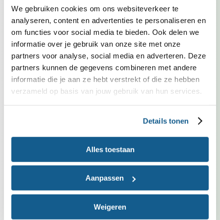
Biologisch, Demeter of EKO-NL 3 sterren
We gebruiken cookies om ons websiteverkeer te
keurmerk.
analyseren, content en advertenties te personaliseren en
om functies voor social media te bieden. Ook delen we
informatie over je gebruik van onze site met onze
Past in dieet
partners voor analyse, social media en adverteren. Deze
Bij verhoogd cholesterol
partners kunnen de gegevens combineren met andere
Met weinig zout
informatie die je aan ze hebt verstrekt of die ze hebben
Caloriearm
verzameld op basis van jouw gebruik van hun services.
Vrij van ei
Vrij van melk (inclusief lactose)
Details tonen
Alles toestaan
Voedingswaarden
per persoon
Recept
Aanpassen
Energie
40
kcal
Vet
2 gram
Weigeren
Waarvan verzadigd vet
0 gram