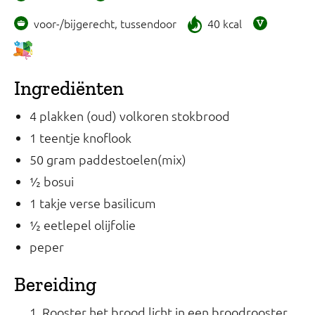
voor-/bijgerecht, tussendoor
40 kcal
Ingrediënten
4 plakken (oud) volkoren stokbrood
1 teentje knoflook
50 gram paddestoelen(mix)
½ bosui
1 takje verse basilicum
½ eetlepel olijfolie
peper
Bereiding
Rooster het brood licht in een broodrooster