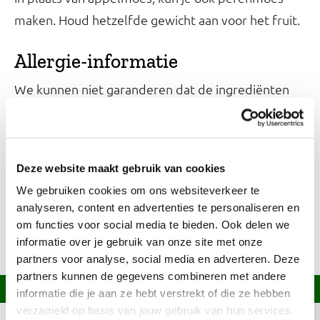
maken. Houd hetzelfde gewicht aan voor het fruit.
Allergie-informatie
We kunnen niet garanderen dat de ingrediënten
die je gebruikt vrij zijn van allergenen. Kijk daarom
altijd op het etiket of raadpleeg onze
Kies Ik
.
Gezond?-app
Deze website maakt gebruik van cookies
We gebruiken cookies om ons websiteverkeer te
Ingrediënten over?
analyseren, content en advertenties te personaliseren en
Bewaar appelmoes in een afgesloten bak tot 2
om functies voor social media te bieden. Ook delen we
informatie over je gebruik van onze site met onze
dagen in de koelkast of vries in porties in.
partners voor analyse, social media en adverteren. Deze
partners kunnen de gegevens combineren met andere
Informatie over dit recept
informatie die je aan ze hebt verstrekt of die ze hebben
verzameld op basis van jouw gebruik van hun services.