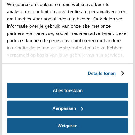
We gebruiken cookies om ons websiteverkeer te
analyseren, content en advertenties te personaliseren en
om functies voor social media te bieden. Ook delen we
informatie over je gebruik van onze site met onze
partners voor analyse, social media en adverteren. Deze
partners kunnen de gegevens combineren met andere
informatie die je aan ze hebt verstrekt of die ze hebben
verzameld op basis van jouw gebruik van hun services.
Details tonen
Duur en accreditatiepunten
Het doorlopen van de e-learning is gratis en duurt
Alles toestaan
inclusief toets circa 1 uur en 45 minuten. Je hoeft
de module niet in één keer te doorlopen. Het
Aanpassen
systeem onthoudt waar je bent gebleven, zodat je
daar de volgende keer verder kunt. De toets
Weigeren