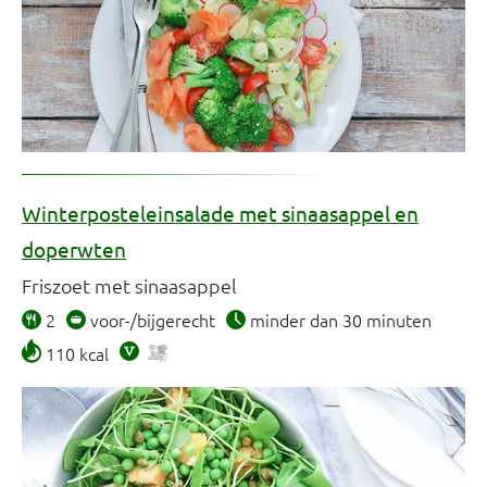
Winterposteleinsalade met sinaasappel en
doperwten
Friszoet met sinaasappel
2
voor-/bijgerecht
minder dan 30 minuten
110 kcal