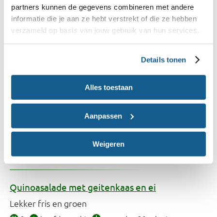
salade
partners kunnen de gegevens combineren met andere
informatie die je aan ze hebt verstrekt of die ze hebben
Comfortfood in een gezonder jasje
verzameld op basis van jouw gebruik van hun services.
2
hoofdgerecht
meer dan 30 minuten
675 kcal
Details tonen
Alles toestaan
Aanpassen
Weigeren
Quinoasalade met geitenkaas en ei
Lekker fris en groen