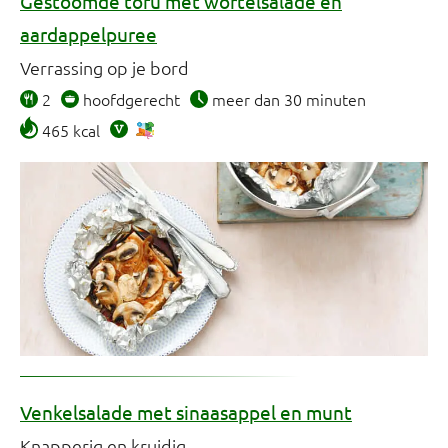
Gestoomde tofu met wortelsalade en
aardappelpuree
Verrassing op je bord
2
hoofdgerecht
meer dan 30 minuten
465 kcal
Venkelsalade met sinaasappel en munt
Knapperig en kruidig