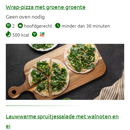
Broodbeleg (4)
Wrap-pizza met groene groente
Couscous en andere granen (22)
Geen oven nodig
Ei (34)
2
hoofdgerecht
minder dan 30 minuten
Noten, zaden, pitten en pinda's (72)
500 kcal
Pasta (20)
Peulvruchten (39)
Rijst (17)
Salade (248)
Tofu en tempé (11)
Lauwwarme spruitjessalade met walnoten en
ei