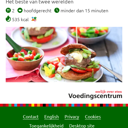
Het beste van twee werelden
2
hoofdgerecht
minder dan 15 minuten
535 kcal
Contact
English
Privacy
Cookies
Toegankelijkheid
Desktop site