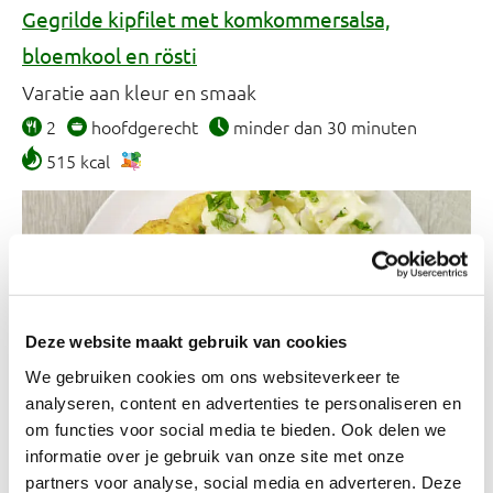
Gegrilde kipfilet met komkommersalsa,
bloemkool en rösti
Varatie aan kleur en smaak
2
hoofdgerecht
minder dan 30 minuten
515 kcal
Deze website maakt gebruik van cookies
We gebruiken cookies om ons websiteverkeer te
analyseren, content en advertenties te personaliseren en
om functies voor social media te bieden. Ook delen we
informatie over je gebruik van onze site met onze
Patat met frites- en satésaus, uitjes en frisse
partners voor analyse, social media en adverteren. Deze