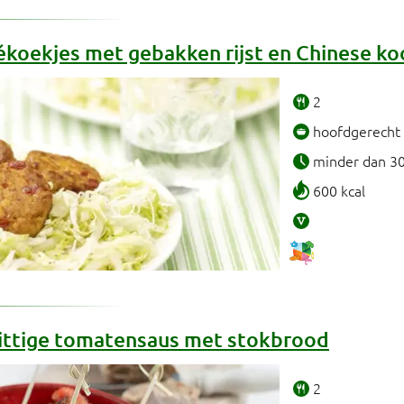
ékoekjes met gebakken rijst en Chinese ko
2
hoofdgerecht
minder dan 3
600 kcal
 pittige tomatensaus met stokbrood
2