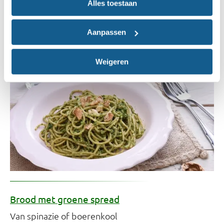
Alles toestaan
Spaghetti met boerenkoolpesto
De pesto maak je heel makkelijk zelf
Aanpassen
2
hoofdgerecht
meer dan 30 minuten
660 kcal
Weigeren
Brood met groene spread
Van spinazie of boerenkool