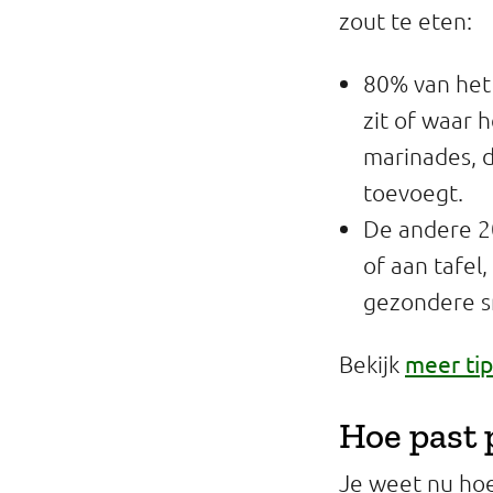
zout te eten:
Professionals
Onderwijs
80% van het 
zit of waar 
Eetomgevingen
marinades, d
Webshop
toevoegt.
De andere 20
Pers
of aan tafel
Over ons
gezondere s
meer tip
Bekijk
Hoe past 
Je weet nu hoe