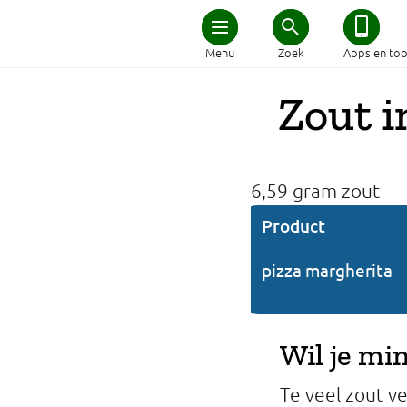
Home
Menu
Zoek
Apps en too
Schijf van Vijf
Zout i
Recepten
6,59 gram zout
Afvallen
Product
Zwanger en kind
pizza margherita
Duurzaam eten
Wil je mi
Veilig eten
Te veel zout v