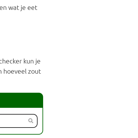
den wat je eet
n
checker kun je
n hoeveel zout