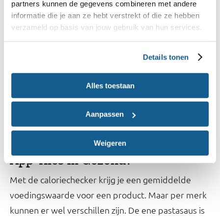
partners kunnen de gegevens combineren met andere
Wil je een andere hoeveelheid of eenheid kiezen
informatie die je aan ze hebt verstrekt of die ze hebben
van mango? In de caloriechecker kun je dit
verzameld op basis van jouw gebruik van hun services.
aanpassen. Ook kun je voor een heel ander product
de voedingswaarde bekijken.
Details tonen
Alles toestaan
Caloriechecker
Aanpassen
Weigeren
App 'Kies Ik Gezond?'
Met de caloriechecker krijg je een gemiddelde
voedingswaarde voor een product. Maar per merk
kunnen er wel verschillen zijn. De ene pastasaus is