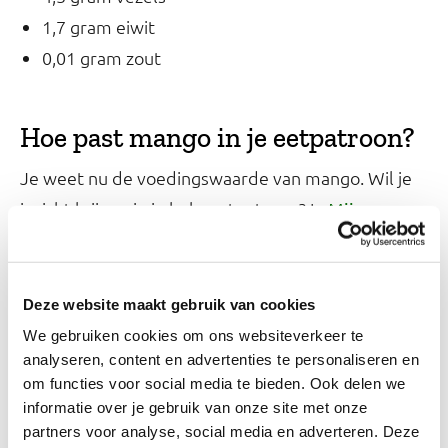
1,7 gram eiwit
0,01 gram zout
Hoe past mango in je eetpatroon?
Je weet nu de voedingswaarde van mango. Wil je
inzicht krijgen in je hele eetpatroon? In
Mijn
kun je langere tijd bijhouden wat je eet
Eetmeter
en drinkt. Dit online dagboek berekent dan
hoeveel energie en voedingsstoffen je in totaal
Deze website maakt gebruik van cookies
binnenkrijgt.
We gebruiken cookies om ons websiteverkeer te
analyseren, content en advertenties te personaliseren en
om functies voor social media te bieden. Ook delen we
Andere hoeveelheid of ander
informatie over je gebruik van onze site met onze
product?
partners voor analyse, social media en adverteren. Deze