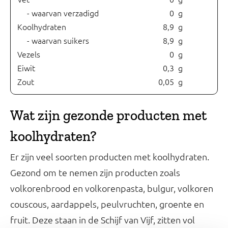
- waarvan verzadigd
0
g
Koolhydraten
8,9
g
- waarvan suikers
8,9
g
Vezels
0
g
Eiwit
0,3
g
Zout
0,05
g
Wat zijn gezonde producten met
koolhydraten?
Er zijn veel soorten producten met koolhydraten.
Gezond om te nemen zijn producten zoals
volkorenbrood en volkorenpasta, bulgur, volkoren
couscous, aardappels, peulvruchten, groente en
fruit. Deze staan in de Schijf van Vijf, zitten vol