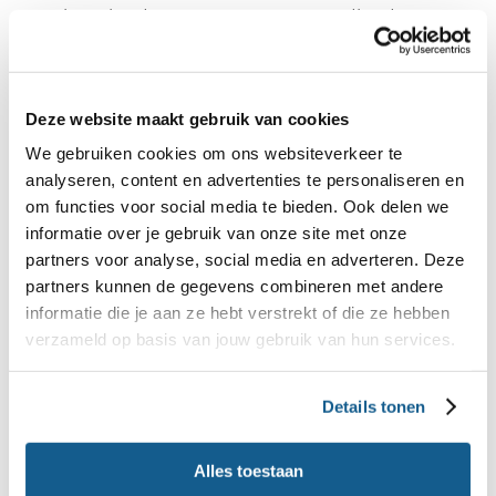
vezels en bieden winst voor je gezondheid.
Minder gezond zijn producten met veel
(toegevoegd) suiker en weinig goede
Deze website maakt gebruik van cookies
voedingstoffen zoals frisdrank, sap, koek en snoep.
We gebruiken cookies om ons websiteverkeer te
analyseren, content en advertenties te personaliseren en
Hoe past wijn in je eetpatroon?
om functies voor social media te bieden. Ook delen we
informatie over je gebruik van onze site met onze
Je weet nu hoeveel koolhydraten er in wijn zitten.
partners voor analyse, social media en adverteren. Deze
partners kunnen de gegevens combineren met andere
Wil je weten hoeveel koolhydraten je elke dag
informatie die je aan ze hebt verstrekt of die ze hebben
neemt? In
kun je langere tijd
Mijn Eetmeter
verzameld op basis van jouw gebruik van hun services.
bijhouden wat je eet en drinkt. Dit online dagboek
berekent dan hoeveel energie en voedingsstoffen
Details tonen
je in totaal binnenkrijgt.
Alles toestaan
Andere hoeveelheid of ander