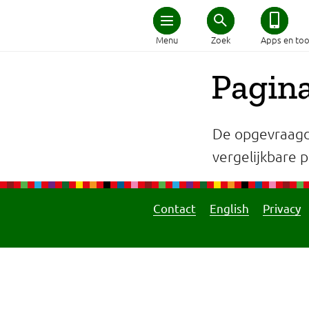
Home
Menu
Zoek
Apps en too
Schijf van Vijf
Pagina
Recepten
De opgevraagd
Afvallen
vergelijkbare pa
Zwanger en kind
Contact
English
Privacy
Duurzaam eten
Veilig eten