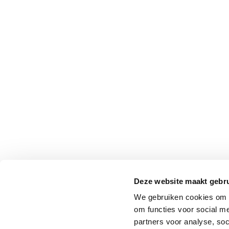
Professionals
Onderwijs
Eetomgevingen
Webshop
Pers
Over ons
Deze website maakt gebru
We gebruiken cookies om o
om functies voor social me
partners voor analyse, so