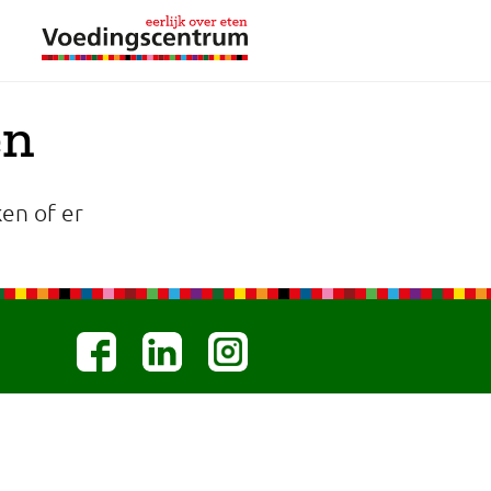
en
en of er