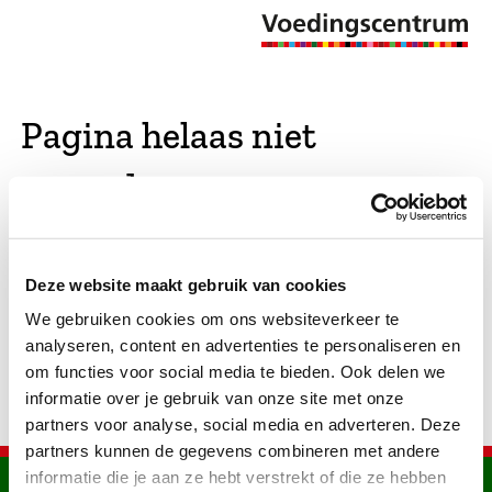
Pagina helaas niet
gevonden
De opgevraagde pagina bestaat niet (meer). We
Deze website maakt gebruik van cookies
hebben gekeken of er vergelijkbare pagina's
We gebruiken cookies om ons websiteverkeer te
bestaan. Als dat zo is, dan zie je die hier.
analyseren, content en advertenties te personaliseren en
om functies voor social media te bieden. Ook delen we
informatie over je gebruik van onze site met onze
partners voor analyse, social media en adverteren. Deze
partners kunnen de gegevens combineren met andere
informatie die je aan ze hebt verstrekt of die ze hebben