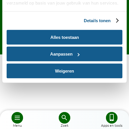
Contact
English
Privacy
Cookies
verzameld op basis van jouw gebruik van hun services.
Toegankelijkheid
Desktop site
Details tonen
Alles toestaan
Aanpassen
Weigeren
Menu
Zoek
Apps en tools