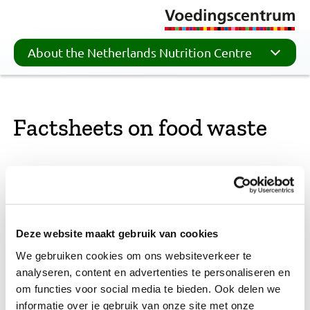
About the Netherlands Nutrition Centre
Factsheets on food waste
The food we eat has a major impact on the
environment. Therefore, sustainable food and
reducing food waste is becoming increasingly
Deze website maakt gebruik van cookies
important worldwide. In our fact sheets we go into
these topics extensively.
We gebruiken cookies om ons websiteverkeer te
analyseren, content en advertenties te personaliseren en
om functies voor social media te bieden. Ook delen we
informatie over je gebruik van onze site met onze
Consumer food waste