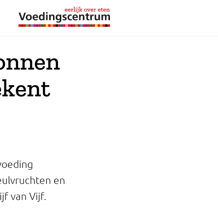
ronnen
ekent
voeding
eulvruchten en
f van Vijf.