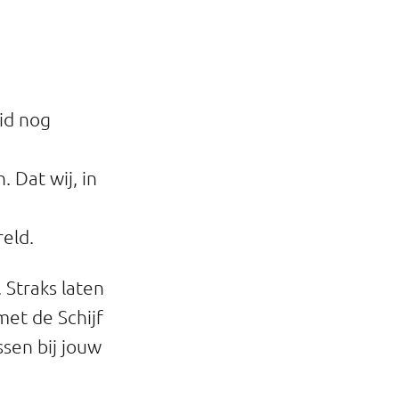
id nog
 Dat wij, in
reld.
. Straks laten
met de Schijf
ssen bij jouw