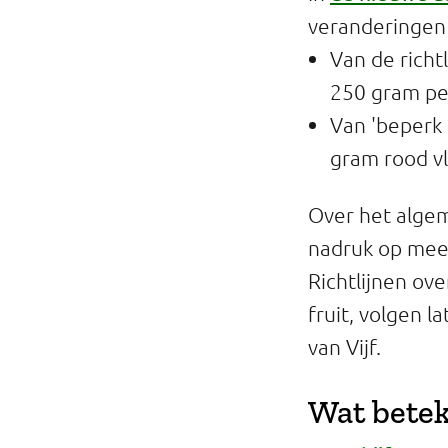
veranderingen
Van de richt
250 gram peu
Van 'beperk 
gram rood vl
Over het algem
nadruk op meer
Richtlijnen ov
fruit, volgen l
van Vijf.
Wat beteke