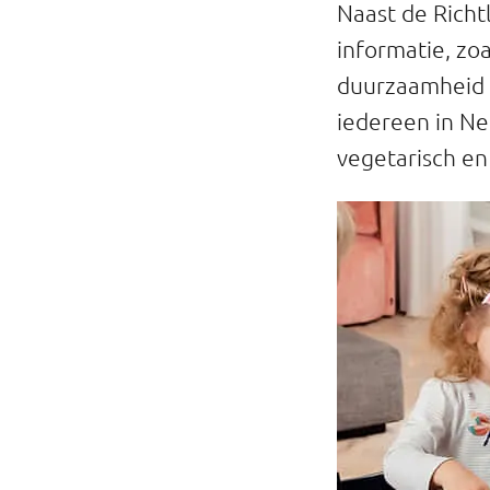
Naast de Richt
Professionals
informatie, z
Onderwijs
duurzaamheid 
iedereen in Ne
Eetomgevingen
vegetarisch en
Webshop
Pers
Over ons