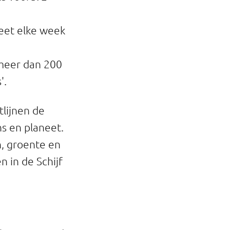
'eet elke week
 meer dan 200
'.
lijnen de
s en planeet.
n, groente en
n in de Schijf