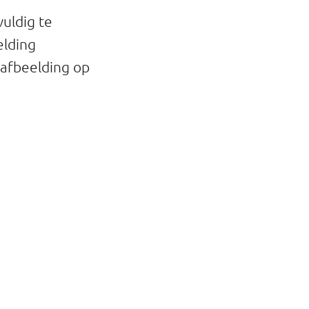
uldig te
elding
e afbeelding op