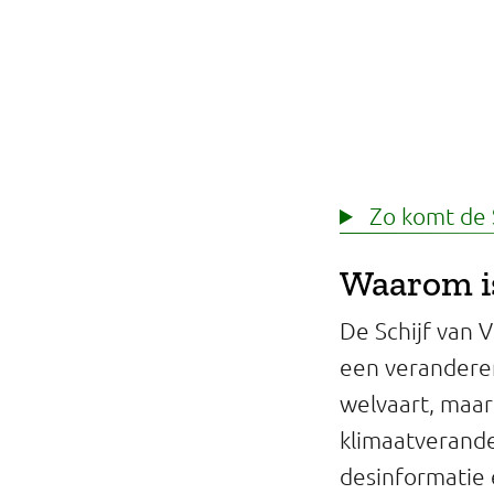
Zo komt de Sc
Waarom is
De Schijf van 
een veranderen
welvaart, maa
klimaatverande
desinformatie