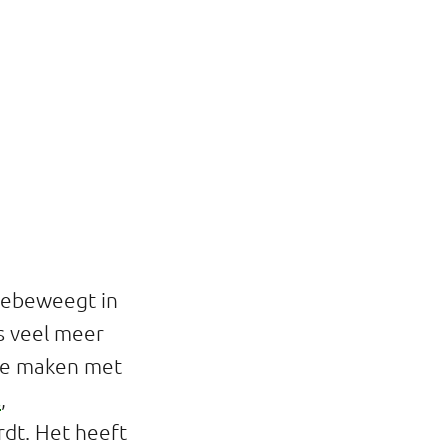
meebeweegt in
s veel meer
 te maken met
l
,
dt. Het heeft