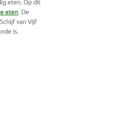
ig eten. Op dit
te eten
. De
hijf van Vijf
nde is.