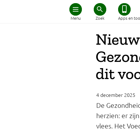
Home
Menu
Zoek
Apps en too
Schijf van Vijf
Nieuwe
Gezon
Recepten
dit vo
Afvallen
Zwanger en kind
4 december 2025
Duurzaam eten
De Gezondheids
herzien: er zi
Veilig eten
vlees. Het Voed