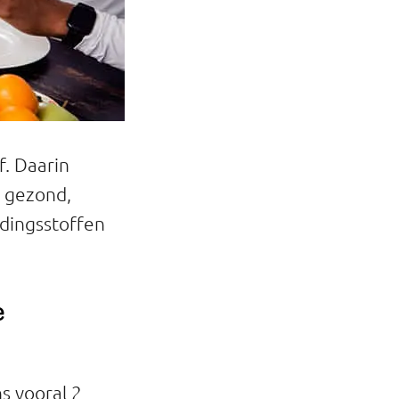
f. Daarin
n gezond,
dingsstoffen
e
s vooral 2