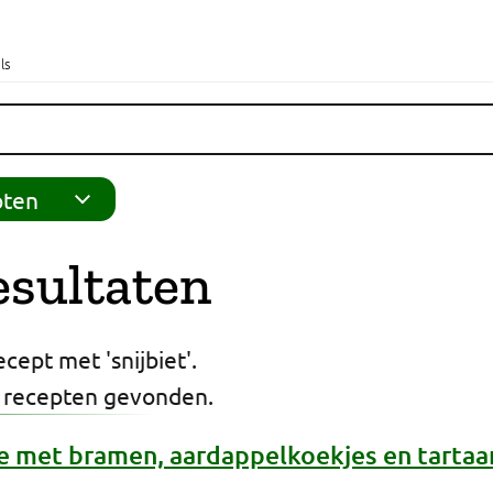
ls
pten
esultaten
cept met 'snijbiet'.
 recepten gevonden.
de met bramen, aardappelkoekjes en tartaar