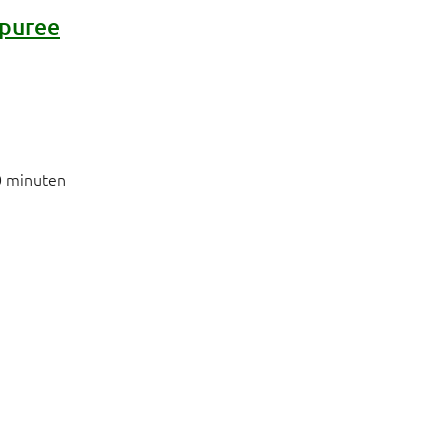
lpuree
0 minuten