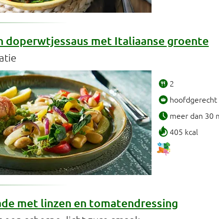
in doperwtjessaus met Italiaanse groente
atie
2
hoofdgerecht
meer dan 30 
405 kcal
ade met linzen en tomatendressing