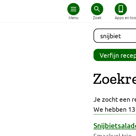
Home
Menu
Zoek
Apps en too
Schijf van Vijf
Recepten
Verfijn rece
Afvallen
Zoekr
Zwanger en kind
Je zocht een re
Duurzaam eten
We hebben 13
Veilig eten
Snijbietsala
Smaakvol trio