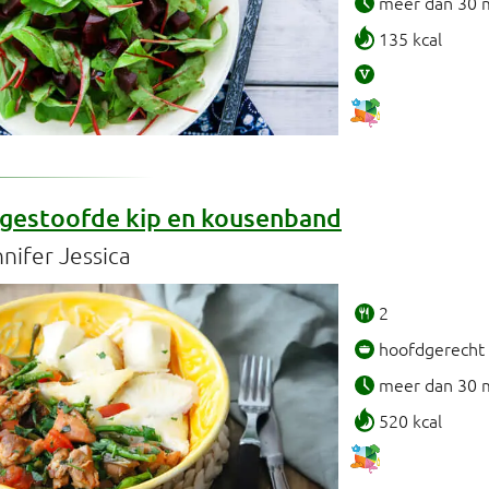
meer dan 30 
135 kcal
gestoofde kip en kousenband
nifer Jessica
2
hoofdgerecht
meer dan 30 
520 kcal