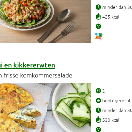
minder dan 3
425 kcal
ui en kikkererwten
n frisse komkommersalade
2
hoofdgerecht
minder dan 3
530 kcal