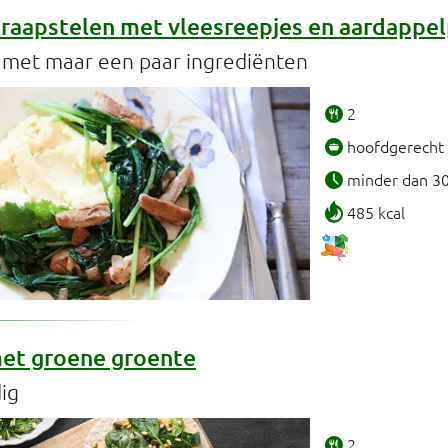
raapstelen met vleesreepjes en aardappe
d met maar een paar ingrediënten
2
hoofdgerecht
minder dan 3
485 kcal
et groene groente
ig
2