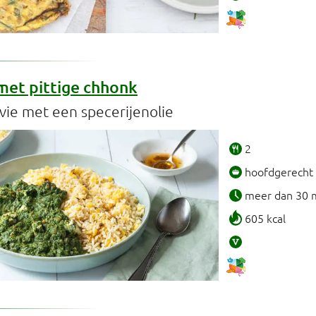
met pittige chhonk
jvie met een specerijenolie
2
hoofdgerecht
meer dan 30 
605 kcal