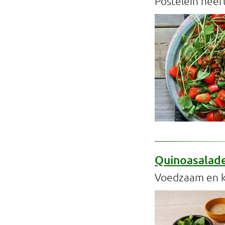
Postelein heef
Quinoasalad
Voedzaam en kl