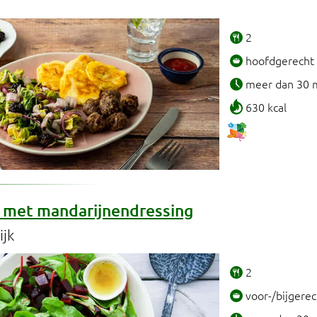
2
hoofdgerecht
meer dan 30 
630 kcal
 met mandarijnendressing
ijk
2
voor-/bijgerec