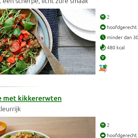
t een scherpe, licht zure smaak
2
hoofdgerecht
minder dan 3
480 kcal
e met kikkererwten
eurrijk
2
hoofdgerecht