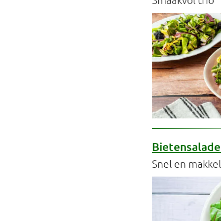
Professionals
Onderwijs
Eetomgevingen
Webshop
Pers
Over ons
Bietensalade
Snel en makkel