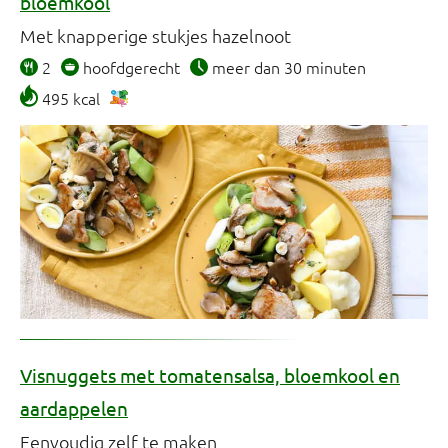
bloemkool
Met knapperige stukjes hazelnoot
2
hoofdgerecht
meer dan 30 minuten
495 kcal
Visnuggets met tomatensalsa, bloemkool en
aardappelen
Eenvoudig zelf te maken