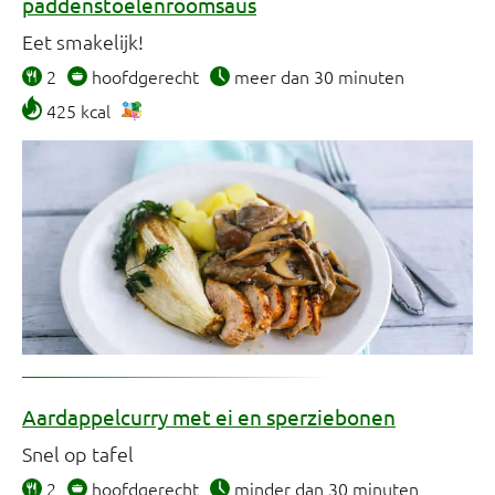
paddenstoelenroomsaus
Eet smakelijk!
2
hoofdgerecht
meer dan 30 minuten
425 kcal
Aardappelcurry met ei en sperziebonen
Snel op tafel
2
hoofdgerecht
minder dan 30 minuten