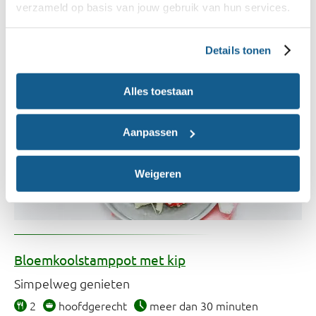
verzameld op basis van jouw gebruik van hun services.
Stampen maar!
2
hoofdgerecht
meer dan 30 minuten
Details tonen
505 kcal
Alles toestaan
Aanpassen
Weigeren
Bloemkoolstamppot met kip
Simpelweg genieten
2
hoofdgerecht
meer dan 30 minuten