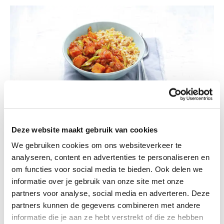
Irish stew
Deze website maakt gebruik van cookies
We gebruiken cookies om ons websiteverkeer te
Genieten van een lekker stoofpotje
analyseren, content en advertenties te personaliseren en
2
hoofdgerecht
meer dan 30 minuten
om functies voor social media te bieden. Ook delen we
525 kcal
informatie over je gebruik van onze site met onze
partners voor analyse, social media en adverteren. Deze
partners kunnen de gegevens combineren met andere
informatie die je aan ze hebt verstrekt of die ze hebben