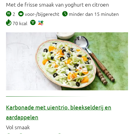
Met de frisse smaak van yoghurt en citroen
2
voor-/bijgerecht
minder dan 15 minuten
70 kcal
Karbonade met uientrio, bleekselderij en
aardappelen
Vol smaak