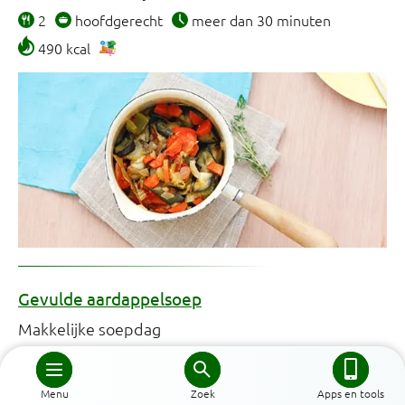
2
hoofdgerecht
meer dan 30 minuten
490 kcal
Gevulde aardappelsoep
Makkelijke soepdag
2
hoofdgerecht
minder dan 30 minuten
455 kcal
Menu
Zoek
Apps en tools