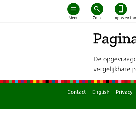
Home
Menu
Zoek
Apps en too
Schijf van Vijf
Pagina
Recepten
De opgevraagd
Afvallen
vergelijkbare pa
Zwanger en kind
Contact
English
Privacy
Duurzaam eten
Veilig eten