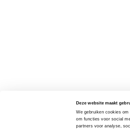
Professionals
Onderwijs
Eetomgevingen
Webshop
Pers
Over ons
Deze website maakt gebru
We gebruiken cookies om o
om functies voor social me
partners voor analyse, so