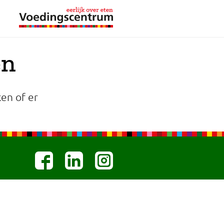
en
en of er