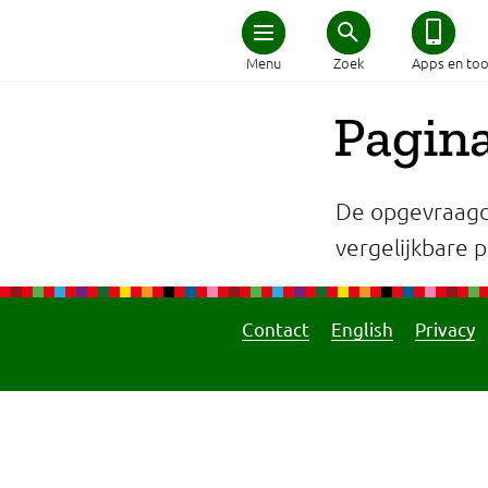
Home
Menu
Zoek
Apps en too
Schijf van Vijf
Pagina
Recepten
De opgevraagd
Afvallen
vergelijkbare pa
Zwanger en kind
Contact
English
Privacy
Duurzaam eten
Veilig eten