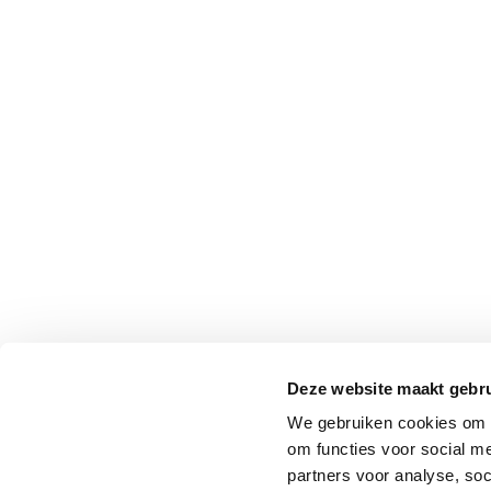
Professionals
Onderwijs
Eetomgevingen
Webshop
Pers
Over ons
Deze website maakt gebru
We gebruiken cookies om o
om functies voor social me
partners voor analyse, so