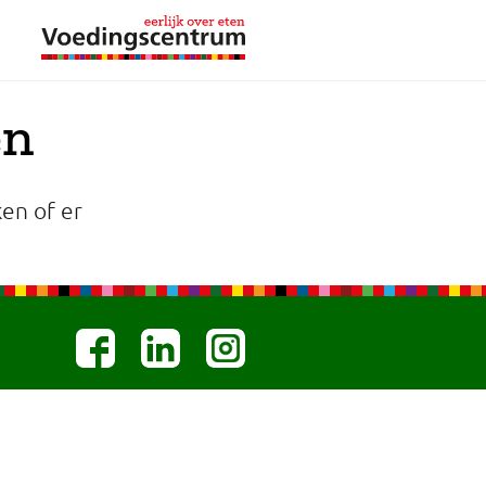
en
en of er