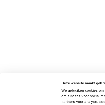
Professionals
Onderwijs
Eetomgevingen
Webshop
Pers
Over ons
Deze website maakt gebru
We gebruiken cookies om o
om functies voor social me
partners voor analyse, so