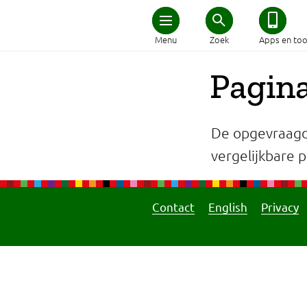
Home
Menu
Zoek
Apps en too
Schijf van Vijf
Pagina
Recepten
De opgevraagd
Afvallen
vergelijkbare pa
Zwanger en kind
Contact
English
Privacy
Duurzaam eten
Veilig eten