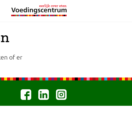
en
en of er