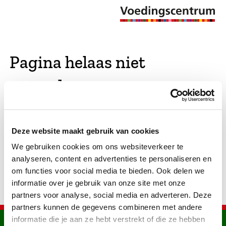
Pagina helaas niet
gevonden
De opgevraagde pagina bestaat niet (meer). We
Deze website maakt gebruik van cookies
hebben gekeken of er vergelijkbare pagina's
We gebruiken cookies om ons websiteverkeer te
bestaan. Als dat zo is, dan zie je die hier.
analyseren, content en advertenties te personaliseren en
om functies voor social media te bieden. Ook delen we
informatie over je gebruik van onze site met onze
partners voor analyse, social media en adverteren. Deze
partners kunnen de gegevens combineren met andere
informatie die je aan ze hebt verstrekt of die ze hebben