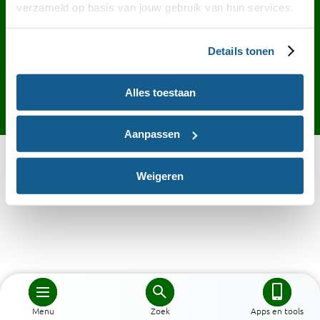
Contact
English
Privacy
Cookies
verzameld op basis van jouw gebruik van hun services.
Toegankelijkheid
Desktop site
Details tonen
Alles toestaan
Aanpassen
Weigeren
Menu
Zoek
Apps en tools