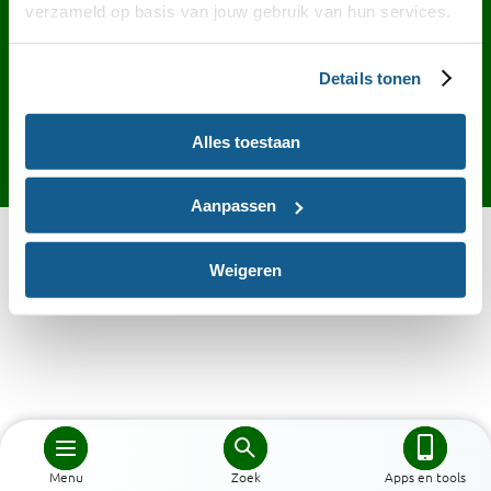
Contact
English
Privacy
Cookies
verzameld op basis van jouw gebruik van hun services.
Toegankelijkheid
Desktop site
Details tonen
Alles toestaan
Aanpassen
Weigeren
Menu
Zoek
Apps en tools