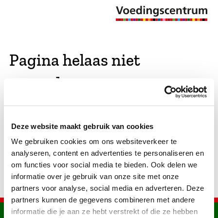
Pagina helaas niet
gevonden
De opgevraagde pagina bestaat niet (meer). We
Deze website maakt gebruik van cookies
hebben gekeken of er vergelijkbare pagina's
We gebruiken cookies om ons websiteverkeer te
bestaan. Als dat zo is, dan zie je die hier.
analyseren, content en advertenties te personaliseren en
om functies voor social media te bieden. Ook delen we
informatie over je gebruik van onze site met onze
partners voor analyse, social media en adverteren. Deze
partners kunnen de gegevens combineren met andere
informatie die je aan ze hebt verstrekt of die ze hebben