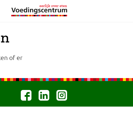
en
en of er