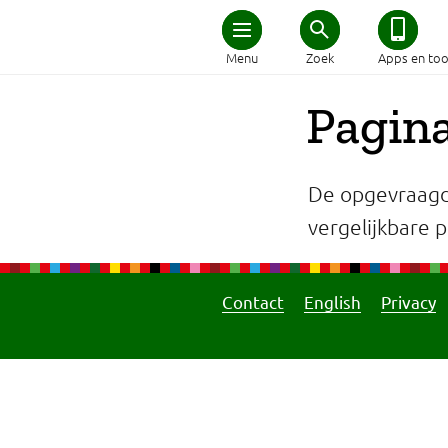
Home
Menu
Zoek
Apps en too
Schijf van Vijf
Pagina
Recepten
De opgevraagd
Afvallen
vergelijkbare pa
Zwanger en kind
Contact
English
Privacy
Duurzaam eten
Veilig eten