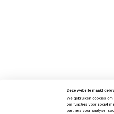
Professionals
Onderwijs
Eetomgevingen
Webshop
Pers
Over ons
Deze website maakt gebru
We gebruiken cookies om o
om functies voor social me
partners voor analyse, so