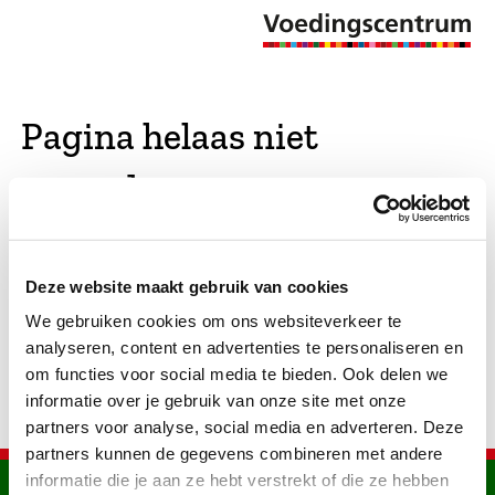
Pagina helaas niet
gevonden
De opgevraagde pagina bestaat niet (meer). We
Deze website maakt gebruik van cookies
hebben gekeken of er vergelijkbare pagina's
We gebruiken cookies om ons websiteverkeer te
bestaan. Als dat zo is, dan zie je die hier.
analyseren, content en advertenties te personaliseren en
om functies voor social media te bieden. Ook delen we
informatie over je gebruik van onze site met onze
partners voor analyse, social media en adverteren. Deze
partners kunnen de gegevens combineren met andere
informatie die je aan ze hebt verstrekt of die ze hebben