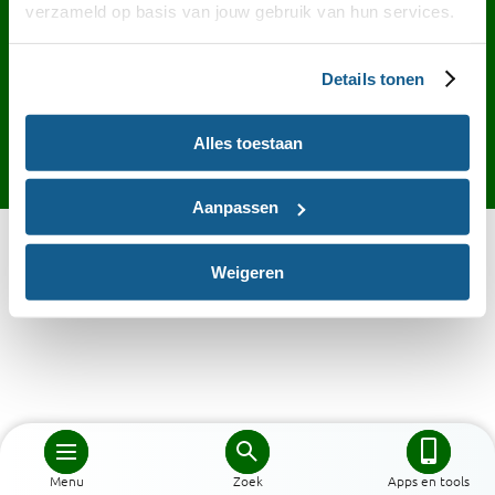
Contact
English
Privacy
Cookies
verzameld op basis van jouw gebruik van hun services.
Toegankelijkheid
Desktop site
Details tonen
Alles toestaan
Aanpassen
Weigeren
Menu
Zoek
Apps en tools