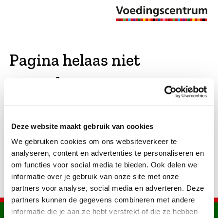
Pagina helaas niet
gevonden
De opgevraagde pagina bestaat niet (meer). We
Deze website maakt gebruik van cookies
hebben gekeken of er vergelijkbare pagina's
We gebruiken cookies om ons websiteverkeer te
bestaan. Als dat zo is, dan zie je die hier.
analyseren, content en advertenties te personaliseren en
om functies voor social media te bieden. Ook delen we
informatie over je gebruik van onze site met onze
partners voor analyse, social media en adverteren. Deze
partners kunnen de gegevens combineren met andere
informatie die je aan ze hebt verstrekt of die ze hebben