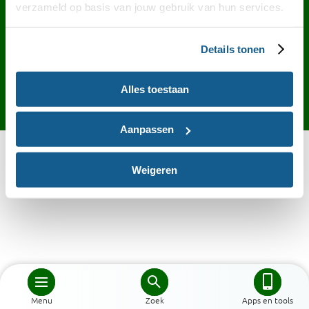
Contact
English
Privacy
Cookies
verzameld op basis van jouw gebruik van hun services.
Toegankelijkheid
Desktop site
Details tonen
Alles toestaan
Aanpassen
Weigeren
Menu
Zoek
Apps en tools