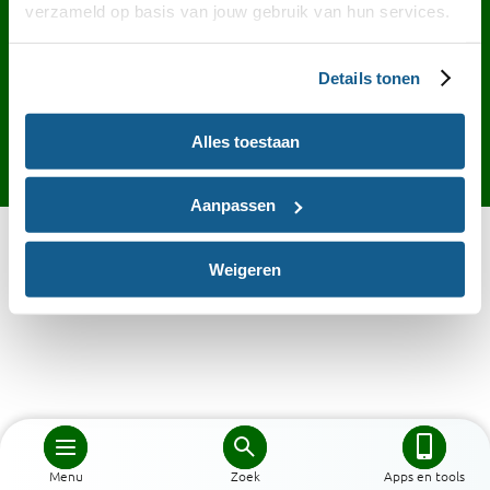
Contact
English
Privacy
Cookies
verzameld op basis van jouw gebruik van hun services.
Toegankelijkheid
Desktop site
Details tonen
Alles toestaan
Aanpassen
Weigeren
Menu
Zoek
Apps en tools