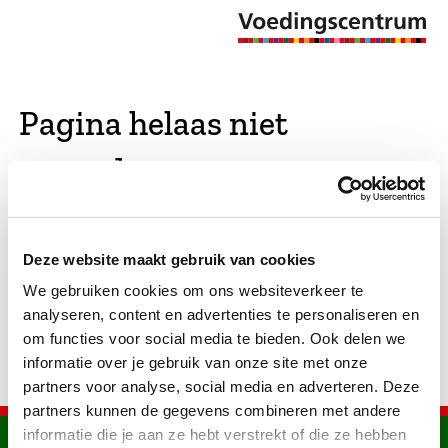
Pagina helaas niet
gevonden
De opgevraagde pagina bestaat niet (meer). We
Deze website maakt gebruik van cookies
hebben gekeken of er vergelijkbare pagina's
We gebruiken cookies om ons websiteverkeer te
bestaan. Als dat zo is, dan zie je die hier.
analyseren, content en advertenties te personaliseren en
om functies voor social media te bieden. Ook delen we
informatie over je gebruik van onze site met onze
partners voor analyse, social media en adverteren. Deze
partners kunnen de gegevens combineren met andere
informatie die je aan ze hebt verstrekt of die ze hebben