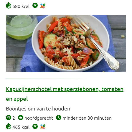
680 kcal
Kapucijnerschotel met sperziebonen, tomaten
en appel
Boontjes om van te houden
2
hoofdgerecht
minder dan 30 minuten
465 kcal