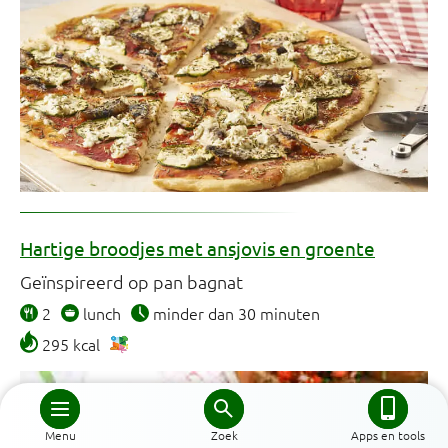
Hartige broodjes met ansjovis en groente
Geïnspireerd op pan bagnat
2
lunch
minder dan 30 minuten
295 kcal
Menu
Zoek
Apps en tools