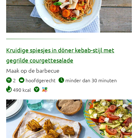
Kruidige spiesjes in döner kebab-stijl met
gegrilde courgettesalade
Maak op de barbecue
2
hoofdgerecht
minder dan 30 minuten
490 kcal