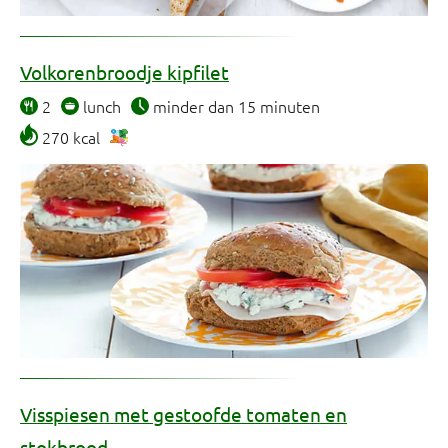
Volkorenbroodje kipfilet
2
lunch
minder dan 15 minuten
270 kcal
Visspiesen met gestoofde tomaten en
stokbrood