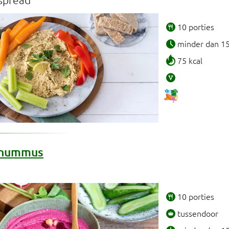
10 porties
minder dan 1
75 kcal
 hummus
10 porties
tussendoor