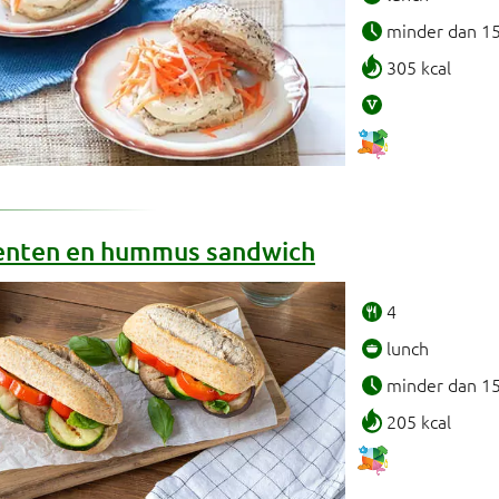
minder dan 1
305 kcal
oenten en hummus sandwich
4
lunch
minder dan 1
205 kcal