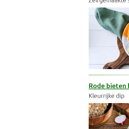
Professionals
Onderwijs
Eetomgevingen
Webshop
Pers
Over ons
Rode bieten
Kleurrijke dip