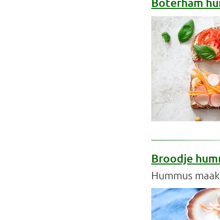
Boterham hum
Broodje humm
Hummus maak j