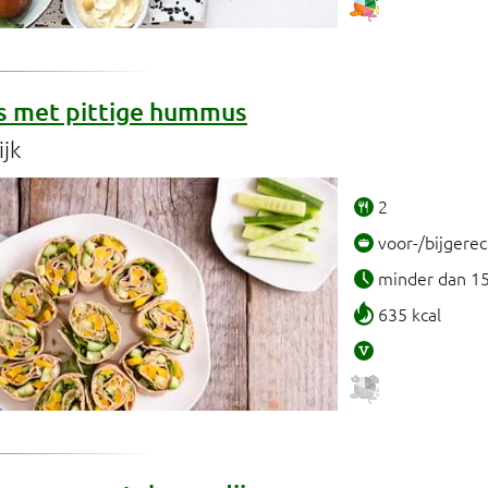
s met pittige hummus
ijk
2
voor-/bijgerec
minder dan 1
635 kcal