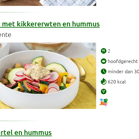
 met kikkererwten en hummus
ente
2
hoofdgerecht
minder dan 3
620 kcal
rtel en hummus