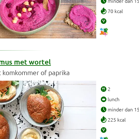
minder dan 1
70 kcal
mus met wortel
t komkommer of paprika
2
lunch
minder dan 1
225 kcal