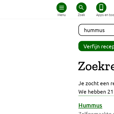
Home
Menu
Zoek
Apps en too
Schijf van Vijf
Recepten
Verfijn rece
Afvallen
Zoekr
Zwanger en kind
Je zocht een 
Duurzaam eten
We hebben 21
Veilig eten
Hummus
Zelfgemaakte 