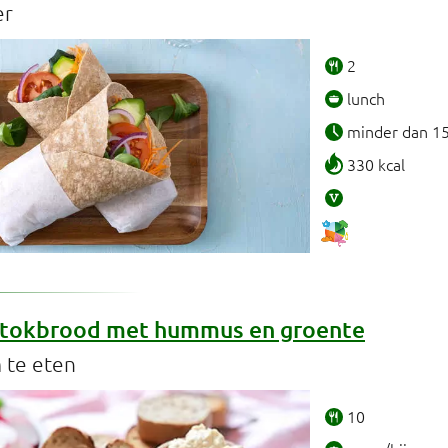
er
2
lunch
minder dan 1
330 kcal
stokbrood met hummus en groente
 te eten
10