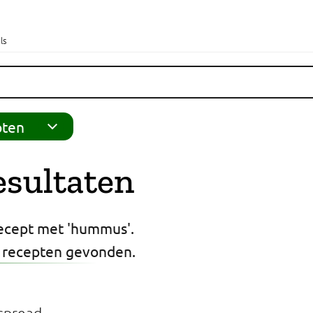
ls
pten
esultaten
recept met 'hummus'.
 recepten gevonden.
spread