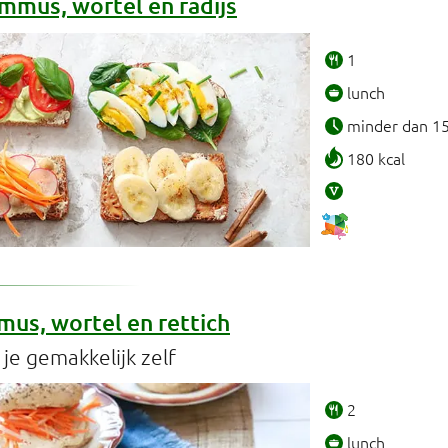
mus, wortel en radijs
1
lunch
minder dan 1
180 kcal
us, wortel en rettich
e gemakkelijk zelf
2
lunch