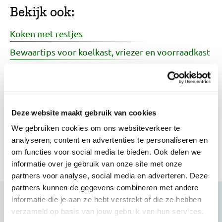
Bekijk ook:
Koken met restjes
Bewaartips voor koelkast, vriezer en voorraadkast
Hoe kook je precies genoeg pasta, rijst of
aardappelen?
Voedselverspilling voorkomen
Deze website maakt gebruik van cookies
Hoe kan ik lekker koken voor 1 of 2 personen?
We gebruiken cookies om ons websiteverkeer te
analyseren, content en advertenties te personaliseren en
Meer tips en inspiratie voor restjes
om functies voor social media te bieden. Ook delen we
informatie over je gebruik van onze site met onze
partners voor analyse, social media en adverteren. Deze
partners kunnen de gegevens combineren met andere
informatie die je aan ze hebt verstrekt of die ze hebben
Variatie op tafel: ga eens voor vega
verzameld op basis van jouw gebruik van hun services.