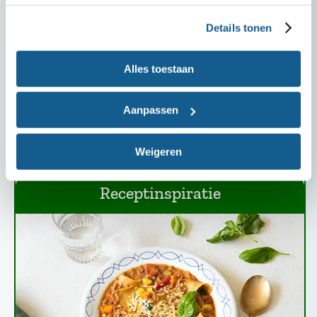
Met peulvruchten, noten, eieren, tofu en tempé
Details tonen
kun je oneindig veel kanten op. Wissel lekker af en
je hebt steeds weer een verrassende maaltijd op
Alles toestaan
tafel staan. En ook nog eens beter voor je
gezondheid en het milieu. Welk vegetarisch recept
Aanpassen
is jouw (nieuwe) favoriet?
Weigeren
Receptinspiratie