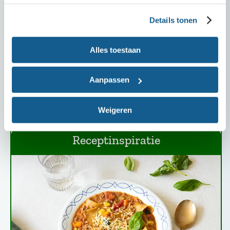
Met peulvruchten, noten, eieren, tofu en tempé
Details tonen
kun je oneindig veel kanten op. Wissel lekker af en
je hebt steeds weer een verrassende maaltijd op
Alles toestaan
tafel staan. En ook nog eens beter voor je
gezondheid en het milieu. Welk vegetarisch recept
Aanpassen
is jouw (nieuwe) favoriet?
Weigeren
Receptinspiratie