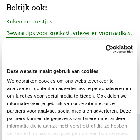
Bekijk ook:
Koken met restjes
Bewaartips voor koelkast, vriezer en voorraadkast
Hoe kook je precies genoeg pasta, rijst of
aardappelen?
Voedselverspilling voorkomen
Deze website maakt gebruik van cookies
Hoe kan ik lekker koken voor 1 of 2 personen?
We gebruiken cookies om ons websiteverkeer te
analyseren, content en advertenties te personaliseren en
Meer tips en inspiratie voor restjes
om functies voor social media te bieden. Ook delen we
informatie over je gebruik van onze site met onze
partners voor analyse, social media en adverteren. Deze
partners kunnen de gegevens combineren met andere
informatie die je aan ze hebt verstrekt of die ze hebben
Variatie op tafel: ga eens voor vega
verzameld op basis van jouw gebruik van hun services.