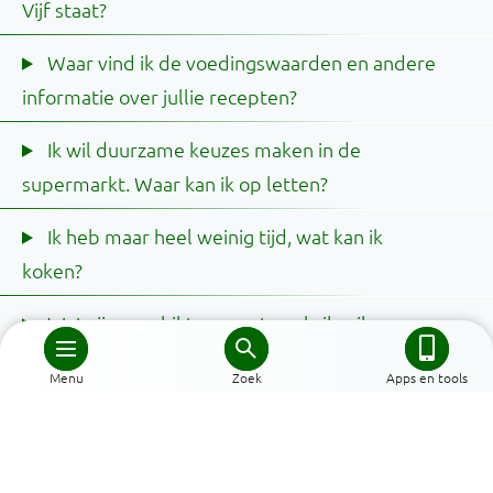
Vijf staat?
Waar vind ik de voedingswaarden en andere
informatie over jullie recepten?
Ik wil duurzame keuzes maken in de
supermarkt. Waar kan ik op letten?
Ik heb maar heel weinig tijd, wat kan ik
koken?
Wat zijn geschikte recepten als ik wil
afvallen?
Menu
Zoek
Apps en tools
Wat zijn gezonde recepten voor mijn baby
Home
of kind?
Schijf van Vijf