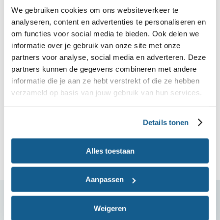
Bekijk ook:
We gebruiken cookies om ons websiteverkeer te
analyseren, content en advertenties te personaliseren en
Koken met restjes
om functies voor social media te bieden. Ook delen we
informatie over je gebruik van onze site met onze
Bewaartips voor koelkast, vriezer en voorraadkast
partners voor analyse, social media en adverteren. Deze
Hoe kook je precies genoeg pasta, rijst of
partners kunnen de gegevens combineren met andere
informatie die je aan ze hebt verstrekt of die ze hebben
aardappelen?
verzameld op basis van jouw gebruik van hun services.
Voedselverspilling voorkomen
Hoe kan ik lekker koken voor 1 of 2 personen?
Details tonen
Meer tips en inspiratie voor restjes
Alles toestaan
Aanpassen
Variatie op tafel: ga eens voor vega
Weigeren