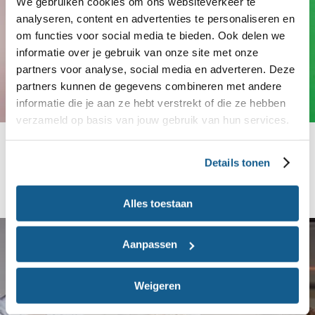
We gebruiken cookies om ons websiteverkeer te
analyseren, content en advertenties te personaliseren en
om functies voor social media te bieden. Ook delen we
informatie over je gebruik van onze site met onze
partners voor analyse, social media en adverteren. Deze
partners kunnen de gegevens combineren met andere
informatie die je aan ze hebt verstrekt of die ze hebben
verzameld op basis van jouw gebruik van hun services.
Eetwissels
Wat zijn voor jou behapbare stappen? Eetwissels
Details tonen
helpen je gezond en milieuvriendelijk kiezen.
Alles toestaan
Aanpassen
Weigeren