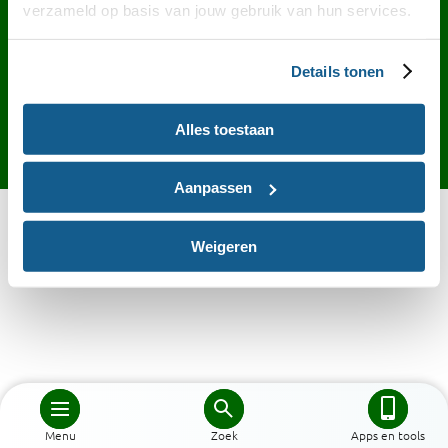
Contact
English
Privacy
Cookies
verzameld op basis van jouw gebruik van hun services.
Toegankelijkheid
Desktop site
Details tonen
Alles toestaan
Aanpassen
Weigeren
Menu
Zoek
Apps en tools