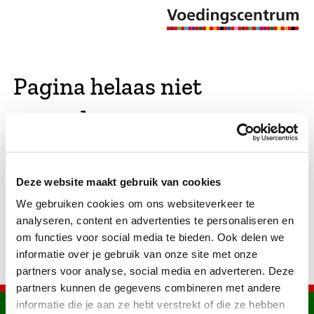
Pagina helaas niet
gevonden
De opgevraagde pagina bestaat niet (meer). We
Deze website maakt gebruik van cookies
hebben gekeken of er vergelijkbare pagina's
We gebruiken cookies om ons websiteverkeer te
bestaan. Als dat zo is, dan zie je die hier.
analyseren, content en advertenties te personaliseren en
om functies voor social media te bieden. Ook delen we
informatie over je gebruik van onze site met onze
partners voor analyse, social media en adverteren. Deze
partners kunnen de gegevens combineren met andere
informatie die je aan ze hebt verstrekt of die ze hebben