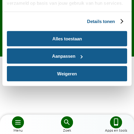
Contact
English
Privacy
Cookies
verzameld op basis van jouw gebruik van hun services.
Toegankelijkheid
Desktop site
Details tonen
Alles toestaan
Aanpassen
Weigeren
Menu
Zoek
Apps en tools