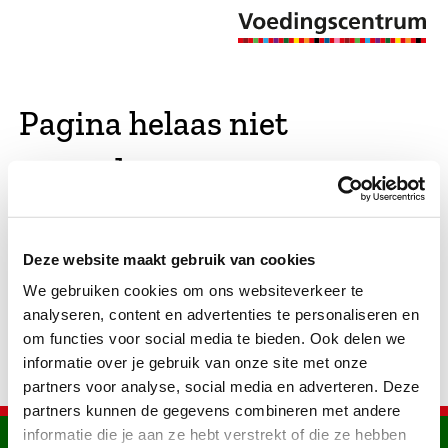
Pagina helaas niet
gevonden
De opgevraagde pagina bestaat niet (meer). We
Deze website maakt gebruik van cookies
hebben gekeken of er vergelijkbare pagina's
We gebruiken cookies om ons websiteverkeer te
bestaan. Als dat zo is, dan zie je die hier.
analyseren, content en advertenties te personaliseren en
om functies voor social media te bieden. Ook delen we
informatie over je gebruik van onze site met onze
partners voor analyse, social media en adverteren. Deze
partners kunnen de gegevens combineren met andere
informatie die je aan ze hebt verstrekt of die ze hebben