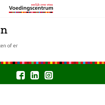
en
en of er