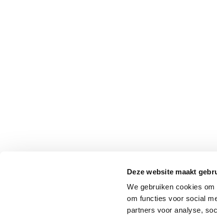
Professionals
Onderwijs
Eetomgevingen
Webshop
Pers
Over ons
Deze website maakt gebru
We gebruiken cookies om o
om functies voor social me
partners voor analyse, so