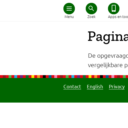
Home
Menu
Zoek
Apps en too
Schijf van Vijf
Pagina
Recepten
De opgevraagd
Afvallen
vergelijkbare pa
Zwanger en kind
Contact
English
Privacy
Duurzaam eten
Veilig eten