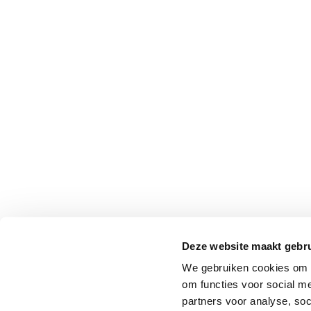
Professionals
Onderwijs
Eetomgevingen
Webshop
Pers
Over ons
Deze website maakt gebru
We gebruiken cookies om o
om functies voor social me
partners voor analyse, so