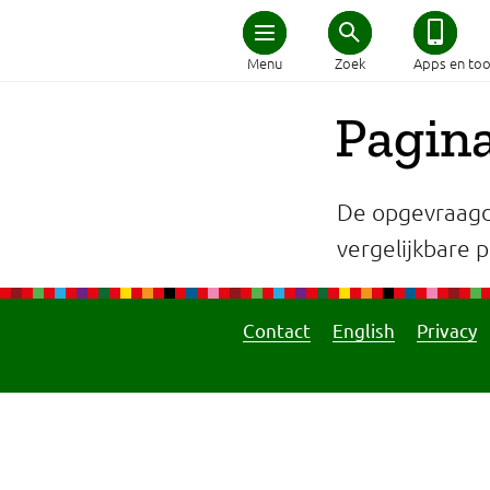
Home
Menu
Zoek
Apps en too
Schijf van Vijf
Pagina
Recepten
De opgevraagd
Afvallen
vergelijkbare pa
Zwanger en kind
Contact
English
Privacy
Duurzaam eten
Veilig eten