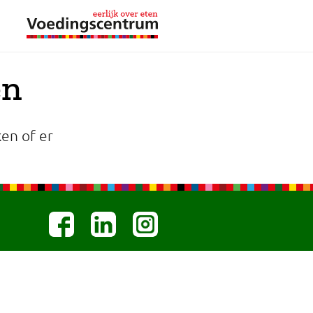
en
en of er