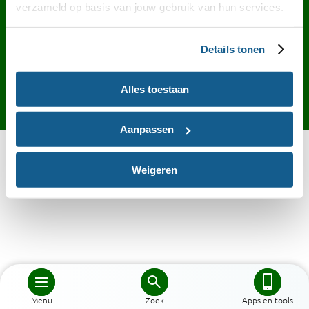
Contact
English
Privacy
Cookies
verzameld op basis van jouw gebruik van hun services.
Toegankelijkheid
Desktop site
Details tonen
Alles toestaan
Aanpassen
Weigeren
Menu
Zoek
Apps en tools