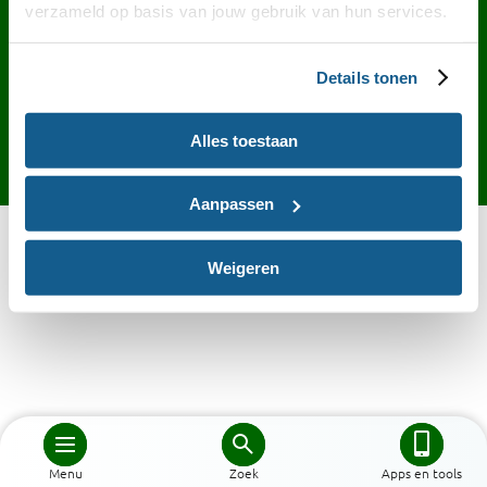
Contact
English
Privacy
Cookies
verzameld op basis van jouw gebruik van hun services.
Toegankelijkheid
Desktop site
Details tonen
Alles toestaan
Aanpassen
Weigeren
Menu
Zoek
Apps en tools