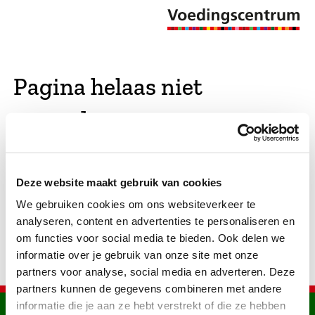
Pagina helaas niet
gevonden
De opgevraagde pagina bestaat niet (meer). We
Deze website maakt gebruik van cookies
hebben gekeken of er vergelijkbare pagina's
We gebruiken cookies om ons websiteverkeer te
bestaan. Als dat zo is, dan zie je die hier.
analyseren, content en advertenties te personaliseren en
om functies voor social media te bieden. Ook delen we
informatie over je gebruik van onze site met onze
partners voor analyse, social media en adverteren. Deze
partners kunnen de gegevens combineren met andere
informatie die je aan ze hebt verstrekt of die ze hebben