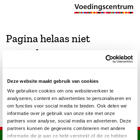
Pagina helaas niet
gevonden
De opgevraagde pagina bestaat niet (meer). We
Deze website maakt gebruik van cookies
hebben gekeken of er vergelijkbare pagina's
We gebruiken cookies om ons websiteverkeer te
bestaan. Als dat zo is, dan zie je die hier.
analyseren, content en advertenties te personaliseren en
om functies voor social media te bieden. Ook delen we
informatie over je gebruik van onze site met onze
partners voor analyse, social media en adverteren. Deze
partners kunnen de gegevens combineren met andere
informatie die je aan ze hebt verstrekt of die ze hebben