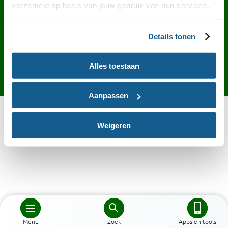
Contact
English
Privacy
Cookies
verzameld op basis van jouw gebruik van hun services.
Toegankelijkheid
Desktop site
Details tonen
Alles toestaan
Aanpassen
Weigeren
Menu
Zoek
Apps en tools