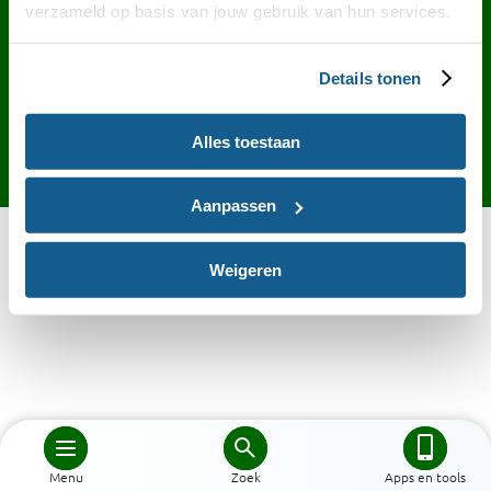
Contact
English
Privacy
Cookies
verzameld op basis van jouw gebruik van hun services.
Toegankelijkheid
Desktop site
Details tonen
Alles toestaan
Aanpassen
Weigeren
Menu
Zoek
Apps en tools