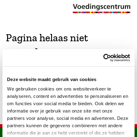
Pagina helaas niet
gevonden
De opgevraagde pagina bestaat niet (meer). We
Deze website maakt gebruik van cookies
hebben gekeken of er vergelijkbare pagina's
We gebruiken cookies om ons websiteverkeer te
bestaan. Als dat zo is, dan zie je die hier.
analyseren, content en advertenties te personaliseren en
om functies voor social media te bieden. Ook delen we
informatie over je gebruik van onze site met onze
partners voor analyse, social media en adverteren. Deze
partners kunnen de gegevens combineren met andere
informatie die je aan ze hebt verstrekt of die ze hebben