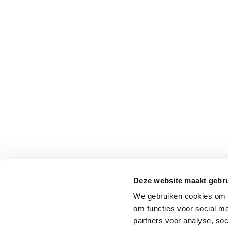
Professionals
Onderwijs
Eetomgevingen
Webshop
Pers
Over ons
Deze website maakt gebru
We gebruiken cookies om o
om functies voor social me
partners voor analyse, so