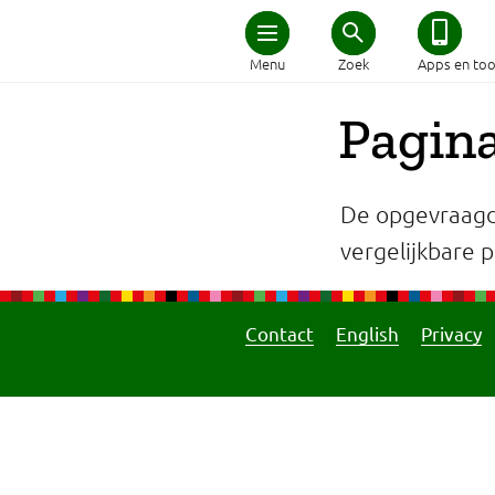
Home
Menu
Zoek
Apps en too
Schijf van Vijf
Pagina
Recepten
De opgevraagd
Afvallen
vergelijkbare pa
Zwanger en kind
Contact
English
Privacy
Duurzaam eten
Veilig eten