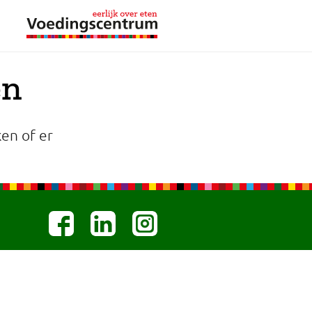
en
en of er