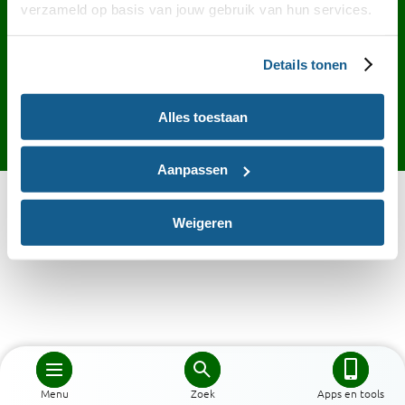
Contact
English
Privacy
Cookies
verzameld op basis van jouw gebruik van hun services.
Toegankelijkheid
Desktop site
Details tonen
Alles toestaan
Aanpassen
Weigeren
Menu
Zoek
Apps en tools