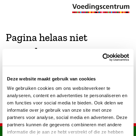
Pagina helaas niet
gevonden
De opgevraagde pagina bestaat niet (meer). We
Deze website maakt gebruik van cookies
hebben gekeken of er vergelijkbare pagina's
We gebruiken cookies om ons websiteverkeer te
bestaan. Als dat zo is, dan zie je die hier.
analyseren, content en advertenties te personaliseren en
om functies voor social media te bieden. Ook delen we
informatie over je gebruik van onze site met onze
partners voor analyse, social media en adverteren. Deze
partners kunnen de gegevens combineren met andere
informatie die je aan ze hebt verstrekt of die ze hebben