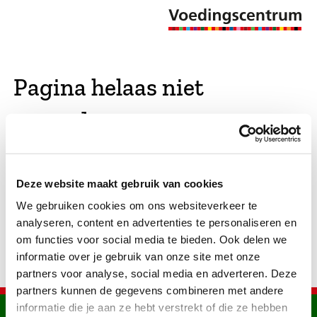
Pagina helaas niet
gevonden
De opgevraagde pagina bestaat niet (meer). We
Deze website maakt gebruik van cookies
hebben gekeken of er vergelijkbare pagina's
We gebruiken cookies om ons websiteverkeer te
bestaan. Als dat zo is, dan zie je die hier.
analyseren, content en advertenties te personaliseren en
om functies voor social media te bieden. Ook delen we
informatie over je gebruik van onze site met onze
partners voor analyse, social media en adverteren. Deze
partners kunnen de gegevens combineren met andere
informatie die je aan ze hebt verstrekt of die ze hebben