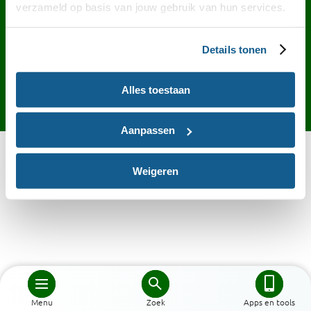
Contact
English
Privacy
Cookies
verzameld op basis van jouw gebruik van hun services.
Toegankelijkheid
Desktop site
Details tonen
Alles toestaan
Aanpassen
Weigeren
Menu
Zoek
Apps en tools