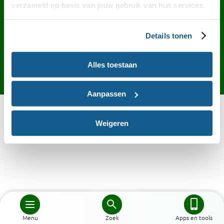
Contact
English
Privacy
Cookies
verzameld op basis van jouw gebruik van hun services.
Toegankelijkheid
Desktop site
Details tonen
Alles toestaan
Aanpassen
Weigeren
Menu
Zoek
Apps en tools