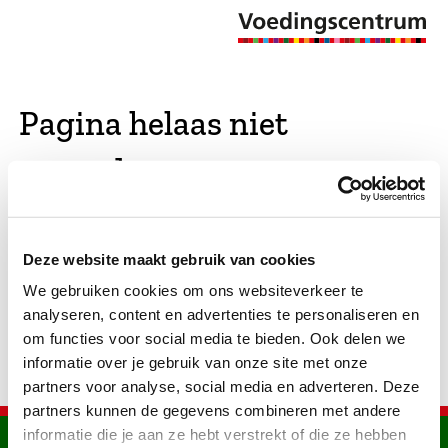
Pagina helaas niet
gevonden
De opgevraagde pagina bestaat niet (meer). We
Deze website maakt gebruik van cookies
hebben gekeken of er vergelijkbare pagina's
We gebruiken cookies om ons websiteverkeer te
bestaan. Als dat zo is, dan zie je die hier.
analyseren, content en advertenties te personaliseren en
om functies voor social media te bieden. Ook delen we
informatie over je gebruik van onze site met onze
partners voor analyse, social media en adverteren. Deze
partners kunnen de gegevens combineren met andere
informatie die je aan ze hebt verstrekt of die ze hebben