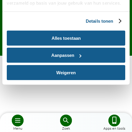
Contact
English
Privacy
Cookies
verzameld op basis van jouw gebruik van hun services.
Toegankelijkheid
Desktop site
Details tonen
Alles toestaan
Aanpassen
Weigeren
Menu
Zoek
Apps en tools