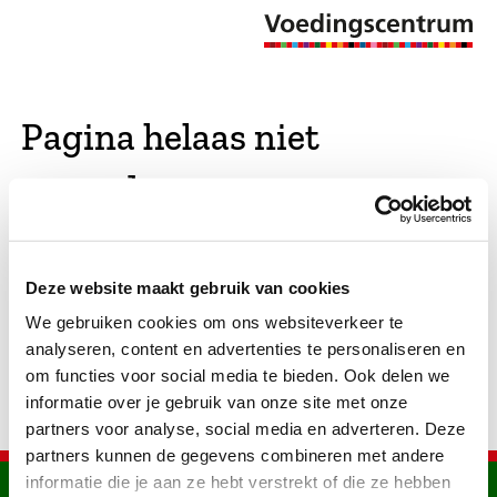
Pagina helaas niet
gevonden
De opgevraagde pagina bestaat niet (meer). We
Deze website maakt gebruik van cookies
hebben gekeken of er vergelijkbare pagina's
We gebruiken cookies om ons websiteverkeer te
bestaan. Als dat zo is, dan zie je die hier.
analyseren, content en advertenties te personaliseren en
om functies voor social media te bieden. Ook delen we
informatie over je gebruik van onze site met onze
partners voor analyse, social media en adverteren. Deze
partners kunnen de gegevens combineren met andere
informatie die je aan ze hebt verstrekt of die ze hebben