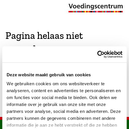
Pagina helaas niet
gevonden
De opgevraagde pagina bestaat niet (meer). We
Deze website maakt gebruik van cookies
hebben gekeken of er vergelijkbare pagina's
We gebruiken cookies om ons websiteverkeer te
bestaan. Als dat zo is, dan zie je die hier.
analyseren, content en advertenties te personaliseren en
om functies voor social media te bieden. Ook delen we
informatie over je gebruik van onze site met onze
partners voor analyse, social media en adverteren. Deze
partners kunnen de gegevens combineren met andere
informatie die je aan ze hebt verstrekt of die ze hebben