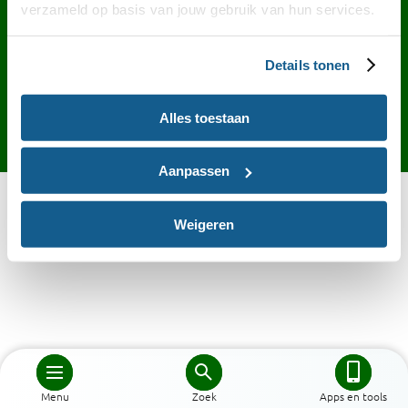
Contact
English
Privacy
Cookies
verzameld op basis van jouw gebruik van hun services.
Toegankelijkheid
Desktop site
Details tonen
Alles toestaan
Aanpassen
Weigeren
Menu
Zoek
Apps en tools