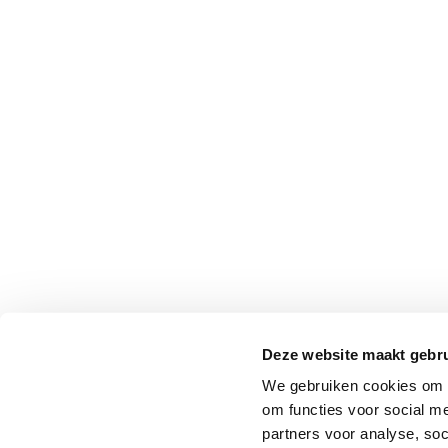
Professionals
Onderwijs
Eetomgevingen
Webshop
Pers
Over ons
Deze website maakt gebru
We gebruiken cookies om o
om functies voor social me
partners voor analyse, so