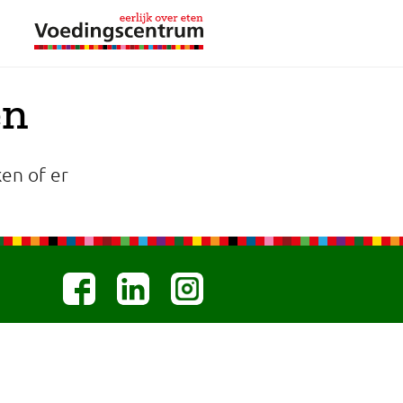
en
en of er