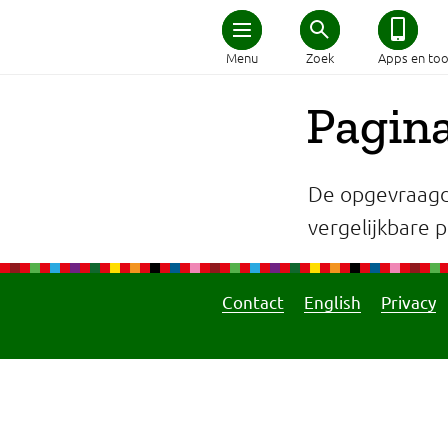
Home
Menu
Zoek
Apps en too
Schijf van Vijf
Pagina
Recepten
De opgevraagd
Afvallen
vergelijkbare pa
Zwanger en kind
Contact
English
Privacy
Duurzaam eten
Veilig eten