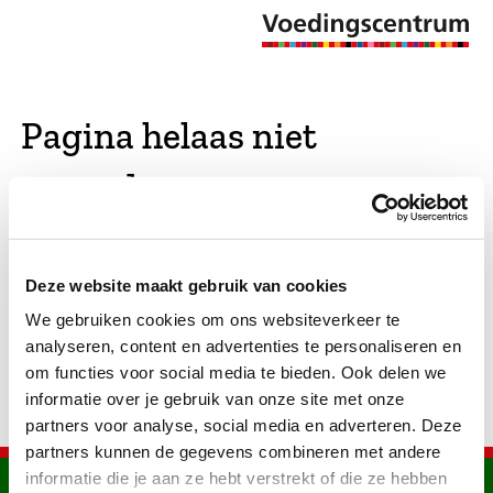
Pagina helaas niet
gevonden
De opgevraagde pagina bestaat niet (meer). We
Deze website maakt gebruik van cookies
hebben gekeken of er vergelijkbare pagina's
We gebruiken cookies om ons websiteverkeer te
bestaan. Als dat zo is, dan zie je die hier.
analyseren, content en advertenties te personaliseren en
om functies voor social media te bieden. Ook delen we
informatie over je gebruik van onze site met onze
partners voor analyse, social media en adverteren. Deze
partners kunnen de gegevens combineren met andere
informatie die je aan ze hebt verstrekt of die ze hebben