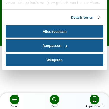
Contact
English
Privacy
Cookies
verzameld op basis van jouw gebruik van hun services.
Toegankelijkheid
Desktop site
Details tonen
Alles toestaan
Aanpassen
Weigeren
Menu
Zoek
Apps en tools