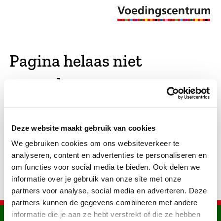
Pagina helaas niet
gevonden
De opgevraagde pagina bestaat niet (meer). We
Deze website maakt gebruik van cookies
hebben gekeken of er vergelijkbare pagina's
We gebruiken cookies om ons websiteverkeer te
bestaan. Als dat zo is, dan zie je die hier.
analyseren, content en advertenties te personaliseren en
om functies voor social media te bieden. Ook delen we
informatie over je gebruik van onze site met onze
partners voor analyse, social media en adverteren. Deze
partners kunnen de gegevens combineren met andere
informatie die je aan ze hebt verstrekt of die ze hebben