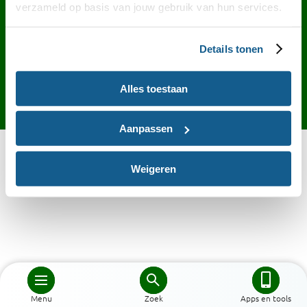
Contact
English
Privacy
Cookies
verzameld op basis van jouw gebruik van hun services.
Toegankelijkheid
Desktop site
Details tonen
Alles toestaan
Aanpassen
Weigeren
Menu
Zoek
Apps en tools