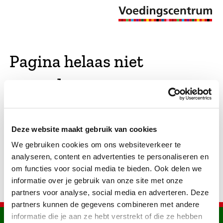
Pagina helaas niet
gevonden
De opgevraagde pagina bestaat niet (meer). We
Deze website maakt gebruik van cookies
hebben gekeken of er vergelijkbare pagina's
We gebruiken cookies om ons websiteverkeer te
bestaan. Als dat zo is, dan zie je die hier.
analyseren, content en advertenties te personaliseren en
om functies voor social media te bieden. Ook delen we
informatie over je gebruik van onze site met onze
partners voor analyse, social media en adverteren. Deze
partners kunnen de gegevens combineren met andere
informatie die je aan ze hebt verstrekt of die ze hebben