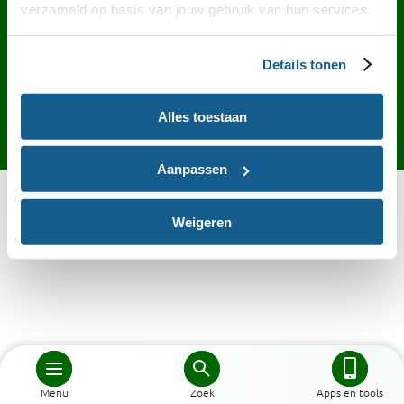
Contact
English
Privacy
Cookies
verzameld op basis van jouw gebruik van hun services.
Toegankelijkheid
Desktop site
Details tonen
Alles toestaan
Aanpassen
Weigeren
Menu
Zoek
Apps en tools